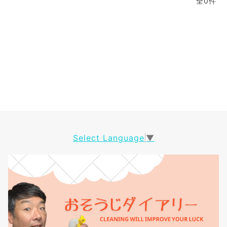
全0件
Select Language
▼